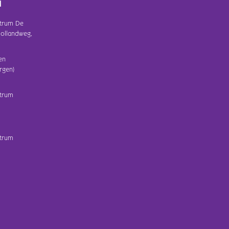
d
trum De
ollandweg,
en
rgen)
trum
trum