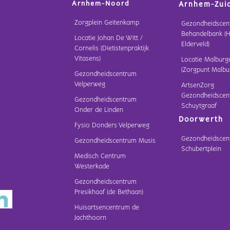
Arnhem-Noord
Arnhem-Zui
Zorgplein Geitenkamp
Gezondheidscen
Behandelbank (H
Locatie Johan De Witt /
Elderveld)
Cornelis (Dietistenpraktijk
Vitasens)
Locatie Malburg
(Zorgpunt Malbu
Gezondheidscentrum
Velperweg
ArtsenZorg
Gezondheidscen
Gezondheidscentrum
Schuytgraaf
Onder de Linden
Doorwerth
Fysio Donders Velperweg
Gezondheidscen
Gezondheidscentrum Musis
Schubertplein
Medisch Centrum
Westerkade
Gezondheidscentrum
Presikhaaf (de Bethaan)
Huisartsencentrum de
Jachthoorn