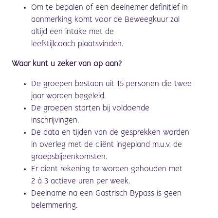
Om te bepalen of een deelnemer definitief in
aanmerking komt voor de Beweeg
k
uur zal
altijd een intake
met de
leefstijlcoach
plaatsvinden.
Waar kunt u zeker van op aan?
De groepen bestaan uit 1
5
personen die twee
jaar worden begeleid.
De groepen starten bij voldoende
inschrijvingen.
De data en tijden van de gesprekken worden
in overleg met de cliënt ingepland m.u.v. de
groeps
bijeenkomsten
.
Er dient rekening te worden gehouden met
2
à
3 actieve uren per week.
Deelname na een Gastrisch Bypass is geen
belemmering.