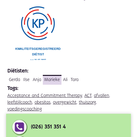
Diëtisten:
Gerda
Ilse
Anja
Marieke
Ali
Tara
Tags:
Acceptance and Commitment Therapy
,
ACT
,
afvallen
,
leefstijlcoach
,
obesitas
,
overgewicht
,
thuiszorg
,
voedingscoaching
(026) 351 351 4