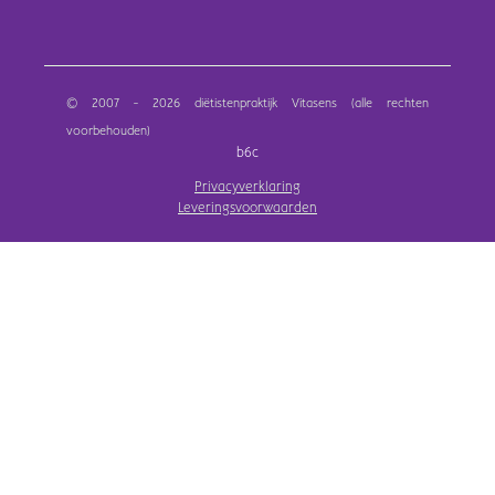
© 2007 - 2026 diëtistenpraktijk Vitasens (alle rechten
voorbehouden)
b6c
Privacyverklaring
Leveringsvoorwaarden