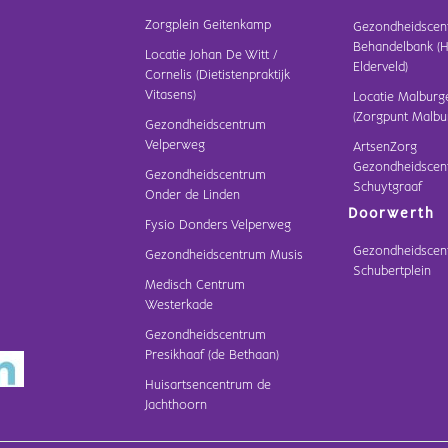
Zorgplein Geitenkamp
Gezondheidscen
Behandelbank (H
Locatie Johan De Witt /
Elderveld)
Cornelis (Dietistenpraktijk
Vitasens)
Locatie Malburg
(Zorgpunt Malbu
Gezondheidscentrum
Velperweg
ArtsenZorg
Gezondheidscen
Gezondheidscentrum
Schuytgraaf
Onder de Linden
Doorwerth
Fysio Donders Velperweg
Gezondheidscen
Gezondheidscentrum Musis
Schubertplein
Medisch Centrum
Westerkade
Gezondheidscentrum
Presikhaaf (de Bethaan)
Huisartsencentrum de
Jachthoorn