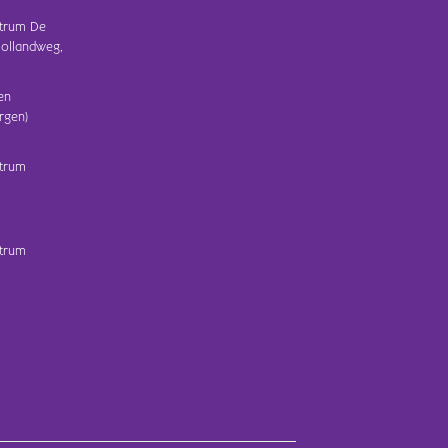
trum De
ollandweg,
en
rgen)
trum
trum