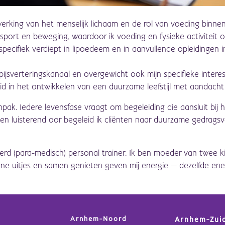
werking van het menselijk lichaam en de rol van voeding binne
 in sport en beweging, waardoor ik voeding en fysieke activitei
 specifiek verdiept in lipoedeem en in aanvullende opleidingen
jsverteringskanaal en overgewicht ook mijn specifieke interesse
geleid in het ontwikkelen van een duurzame leefstijl met aandac
anpak. Iedere levensfase vraagt om begeleiding die aansluit bij h
 luisterend oor begeleid ik cliënten naar duurzame gedragsver
ceerd (para‑medisch) personal trainer. Ik ben moeder van twee k
ne uitjes en samen genieten geven mij energie — dezelfde ener
Arnhem-Noord
Arnhem-Zui