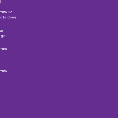
d
trum De
ollandweg,
en
rgen)
trum
trum