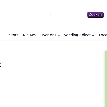
Start
Nieuws
Over ons
Voeding / dieet
Loca
t