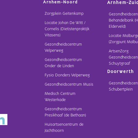
Arnhem-Noord
Arnhem-Zui
Zorgplein Geitenkamp
Gezondheidscen
Behandelbank (H
Locatie Johan De Witt /
Elderveld)
Cornelis (Dietistenpraktijk
Vitasens)
Locatie Malburg
(Zorgpunt Malbu
Gezondheidscentrum
Velperweg
ArtsenZorg
Gezondheidscen
Gezondheidscentrum
Schuytgraaf
Onder de Linden
Doorwerth
Fysio Donders Velperweg
Gezondheidscen
Gezondheidscentrum Musis
Schubertplein
Medisch Centrum
Westerkade
Gezondheidscentrum
Presikhaaf (de Bethaan)
Huisartsencentrum de
Jachthoorn