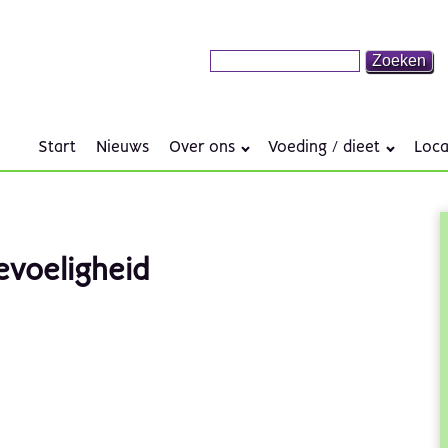
Start
Nieuws
Over ons
Voeding / dieet
Loca
evoeligheid