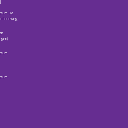
d
trum De
ollandweg,
en
rgen)
trum
trum