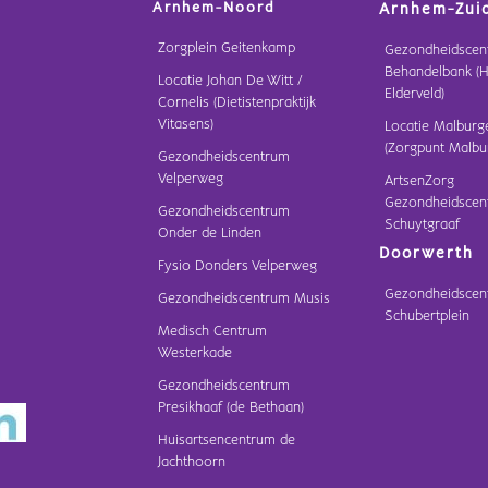
Arnhem-Noord
Arnhem-Zui
Zorgplein Geitenkamp
Gezondheidscen
Behandelbank (H
Locatie Johan De Witt /
Elderveld)
Cornelis (Dietistenpraktijk
Vitasens)
Locatie Malburg
(Zorgpunt Malbu
Gezondheidscentrum
Velperweg
ArtsenZorg
Gezondheidscen
Gezondheidscentrum
Schuytgraaf
Onder de Linden
Doorwerth
Fysio Donders Velperweg
Gezondheidscen
Gezondheidscentrum Musis
Schubertplein
Medisch Centrum
Westerkade
Gezondheidscentrum
Presikhaaf (de Bethaan)
Huisartsencentrum de
Jachthoorn