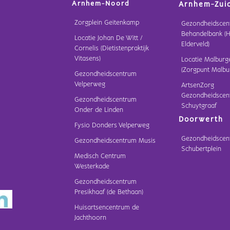
Arnhem-Noord
Arnhem-Zui
Zorgplein Geitenkamp
Gezondheidscen
Behandelbank (H
Locatie Johan De Witt /
Elderveld)
Cornelis (Dietistenpraktijk
Vitasens)
Locatie Malburg
(Zorgpunt Malbu
Gezondheidscentrum
Velperweg
ArtsenZorg
Gezondheidscen
Gezondheidscentrum
Schuytgraaf
Onder de Linden
Doorwerth
Fysio Donders Velperweg
Gezondheidscen
Gezondheidscentrum Musis
Schubertplein
Medisch Centrum
Westerkade
Gezondheidscentrum
Presikhaaf (de Bethaan)
Huisartsencentrum de
Jachthoorn