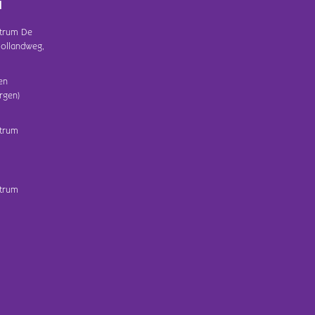
d
trum De
ollandweg,
en
rgen)
trum
trum