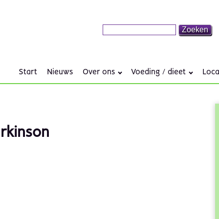
Start
Nieuws
Over ons
Voeding / dieet
Loca
arkinson