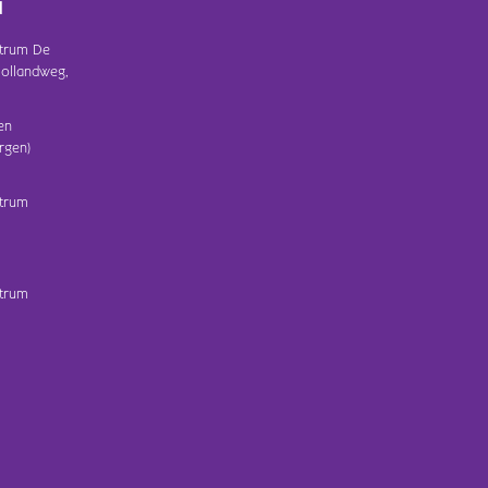
d
trum De
ollandweg,
en
rgen)
trum
trum