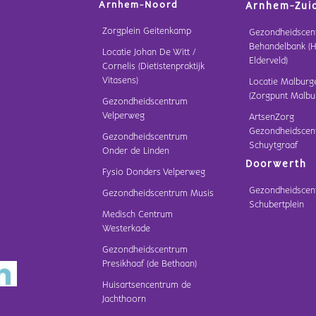
Arnhem-Noord
Arnhem-Zui
Zorgplein Geitenkamp
Gezondheidscen
Behandelbank (H
Locatie Johan De Witt /
Elderveld)
Cornelis (Dietistenpraktijk
Vitasens)
Locatie Malburg
(Zorgpunt Malbu
Gezondheidscentrum
Velperweg
ArtsenZorg
Gezondheidscen
Gezondheidscentrum
Schuytgraaf
Onder de Linden
Doorwerth
Fysio Donders Velperweg
Gezondheidscen
Gezondheidscentrum Musis
Schubertplein
Medisch Centrum
Westerkade
Gezondheidscentrum
Presikhaaf (de Bethaan)
Huisartsencentrum de
Jachthoorn