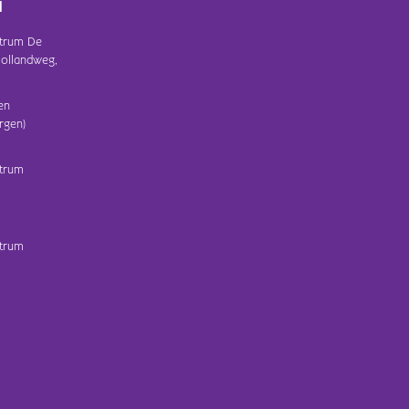
d
trum De
ollandweg,
en
rgen)
trum
trum