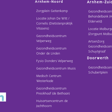
Arnhem-Noord
Arnhem-Zui
Zorgplein Geitenkamp
Gezondheidscen
Behandelbank (H
Locatie Johan De Witt /
Elderveld)
Cornelis (Dietistenpraktijk
Vitasens)
Locatie Malburg
(Zorgpunt Malbu
Gezondheidscentrum
Velperweg
ArtsenZorg
Gezondheidscen
Gezondheidscentrum
Schuytgraaf
Onder de Linden
Doorwerth
Fysio Donders Velperweg
Gezondheidscen
Gezondheidscentrum Musis
Schubertplein
Medisch Centrum
Westerkade
Gezondheidscentrum
Presikhaaf (de Bethaan)
Huisartsencentrum de
Jachthoorn