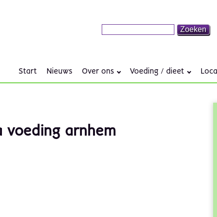
Start
Nieuws
Over ons
Voeding / dieet
Loca
na voeding arnhem