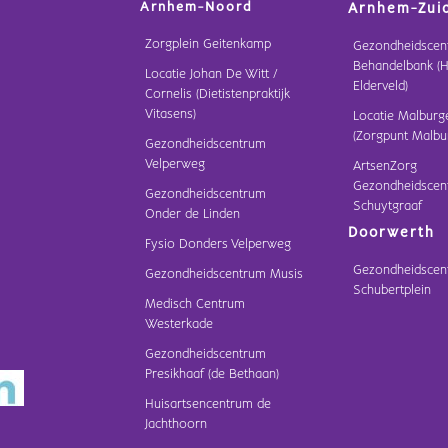
Arnhem-Noord
Arnhem-Zui
Zorgplein Geitenkamp
Gezondheidscen
Behandelbank (H
Locatie Johan De Witt /
Elderveld)
Cornelis (Dietistenpraktijk
Vitasens)
Locatie Malburg
(Zorgpunt Malbu
Gezondheidscentrum
Velperweg
ArtsenZorg
Gezondheidscen
Gezondheidscentrum
Schuytgraaf
Onder de Linden
Doorwerth
Fysio Donders Velperweg
Gezondheidscen
Gezondheidscentrum Musis
Schubertplein
Medisch Centrum
Westerkade
Gezondheidscentrum
Presikhaaf (de Bethaan)
Huisartsencentrum de
Jachthoorn