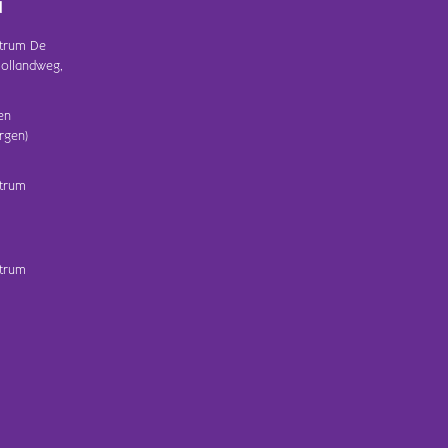
d
trum De
ollandweg,
en
rgen)
trum
trum