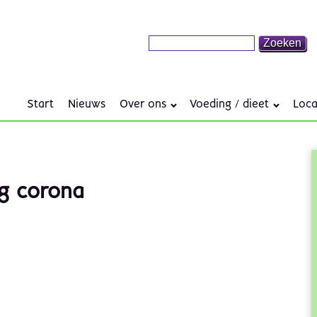
Start
Nieuws
Over ons
Voeding / dieet
Loca
ng corona