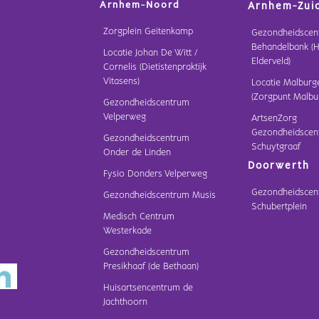
Arnhem-Noord
Arnhem-Zui
Zorgplein Geitenkamp
Gezondheidscen
Behandelbank (H
Locatie Johan De Witt /
Elderveld)
Cornelis (Dietistenpraktijk
Vitasens)
Locatie Malburg
(Zorgpunt Malbu
Gezondheidscentrum
Velperweg
ArtsenZorg
Gezondheidscen
Gezondheidscentrum
Schuytgraaf
Onder de Linden
Doorwerth
Fysio Donders Velperweg
Gezondheidscen
Gezondheidscentrum Musis
Schubertplein
Medisch Centrum
Westerkade
Gezondheidscentrum
Presikhaaf (de Bethaan)
Huisartsencentrum de
Jachthoorn