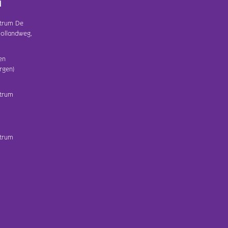
d
trum De
ollandweg,
en
rgen)
trum
trum