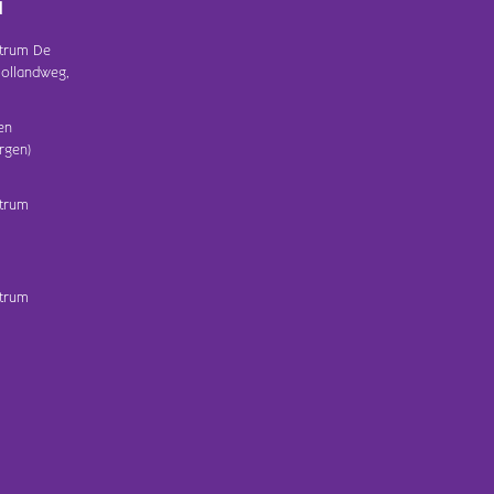
d
trum De
ollandweg,
en
rgen)
trum
trum