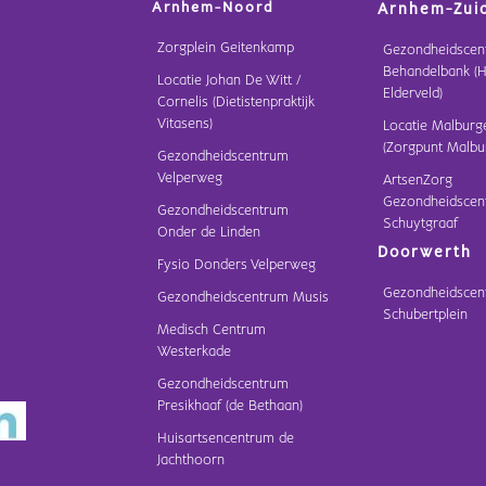
Arnhem-Noord
Arnhem-Zui
Zorgplein Geitenkamp
Gezondheidscen
Behandelbank (H
Locatie Johan De Witt /
Elderveld)
Cornelis (Dietistenpraktijk
Vitasens)
Locatie Malburg
(Zorgpunt Malbu
Gezondheidscentrum
Velperweg
ArtsenZorg
Gezondheidscen
Gezondheidscentrum
Schuytgraaf
Onder de Linden
Doorwerth
Fysio Donders Velperweg
Gezondheidscen
Gezondheidscentrum Musis
Schubertplein
Medisch Centrum
Westerkade
Gezondheidscentrum
Presikhaaf (de Bethaan)
Huisartsencentrum de
Jachthoorn